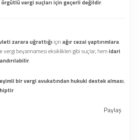
örgütlü vergi suçları için geçerli değildir
.
leti zarara uğrattığı
için
ağır cezai yaptırımlara
 ve vergi beyannamesi eksiklikleri gibi suçlar, hem
idari
ndırılabilir
.
eyimli bir vergi avukatından hukuki destek alması
,
hiptir
Paylaş