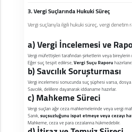
3. Vergi Suçlarında Hukuki Süreç
Vergi suçlarıyla ilgili hukuki süreç, vergi denetim
a) Vergi İncelemesi ve Rap
Vergi müfettişleri tarafından şirketlerin veya bireylerin m
Eğer suç tespit edilirse,
Vergi Suçu Raporu
hazırlanır
b) Savcılık Soruşturması
Vergi incelemesi sonucunda suç şüphesi varsa, dosy
Savcılık, delillere dayanarak iddianame hazırlar.
c) Mahkeme Süreci
Vergi suçları ağır ceza mahkemelerinde veya vergi ma
Sanık,
suçsuzluğunu ispat etmeye veya cezayı ha
Mahkeme, ceza ve para cezalarına hükmedebilir.
d) İtiraz ve Temyiz Süreci