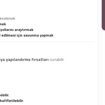
i incelemek
tmek
yollarını araştırmak
al edilmesi için savunma yapmak
veya yapılandırma fırsatları
sunabilir.
,
ebilir
,
hafifletilebilir
.