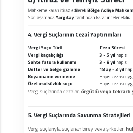
Mahkeme kararı itiraz edilerek
Bölge Adliye Mahkeme
Son aşamada
Yargıtay
tarafından karar incelenebilir.
4. Vergi Suçlarının Cezai Yaptırımları
Vergi Suçu Türü
Ceza Süresi
Vergi kaçakçılığı
3 - 5 yıl
hapis
Sahte fatura kullanımı
3 - 8 yıl
hapis
Defter ve belge gizleme
18 ay - 3 yıl
hap
Beyanname vermeme
Hapis cezası uy
Özel usulsüzlük suçu
Hapis cezası uy
Vergi suçlarında cezalar,
örgütlü veya tekrarlı ş
5. Vergi Suçlarında Savunma Stratejileri
Vergi suçlarıyla suçlanan birey veya şirketler,
hu