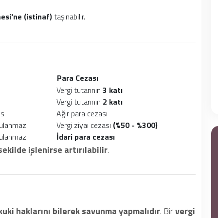
si'ne (istinaf)
taşınabilir.
Para Cezası
Vergi tutarının
3 katı
Vergi tutarının
2 katı
is
Ağır para cezası
gulanmaz
Vergi ziyaı cezası
(%50 - %300)
gulanmaz
İdari para cezası
ekilde işlenirse artırılabilir
.
kuki haklarını bilerek savunma yapmalıdır
. Bir
vergi