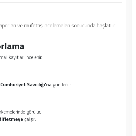
 raporları ve müfettiş incelemeleri sonucunda başlatılır.
orlama
ali kayıtları incelenir.
.
a
Cumhuriyet Savcılığı'na
gönderilir.
hkemelerinde görülür.
fifletmeye
çalışır.