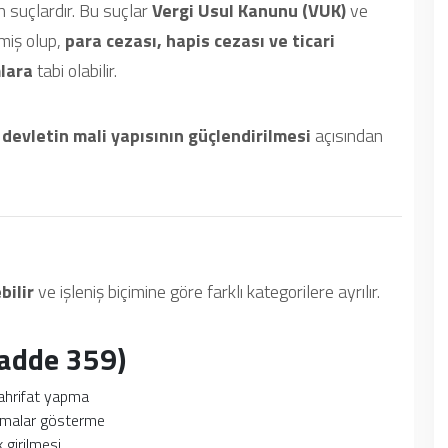
 suçlardır. Bu suçlar
Vergi Usul Kanunu (VUK)
ve
iş olup,
para cezası, hapis cezası ve ticari
mlara
tabi olabilir.
evletin mali yapısının güçlendirilmesi
açısından
bilir
ve işleniş biçimine göre farklı kategorilere ayrılır.
Madde 359)
ahrifat yapma
camalar gösterme
 girilmesi