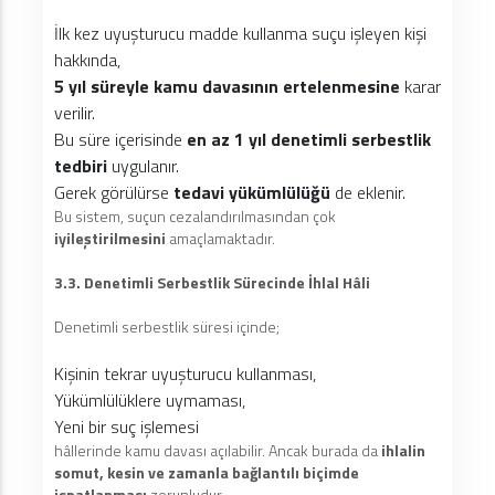
İlk kez uyuşturucu madde kullanma suçu işleyen kişi
hakkında,
5 yıl süreyle kamu davasının ertelenmesine
karar
verilir.
Bu süre içerisinde
en az 1 yıl denetimli serbestlik
tedbiri
uygulanır.
Gerek görülürse
tedavi yükümlülüğü
de eklenir.
Bu sistem, suçun cezalandırılmasından çok
iyileştirilmesini
amaçlamaktadır.
3.3. Denetimli Serbestlik Sürecinde İhlal Hâli
Denetimli serbestlik süresi içinde;
Kişinin tekrar uyuşturucu kullanması,
Yükümlülüklere uymaması,
Yeni bir suç işlemesi
hâllerinde kamu davası açılabilir. Ancak burada da
ihlalin
somut, kesin ve zamanla bağlantılı biçimde
ispatlanması
zorunludur.