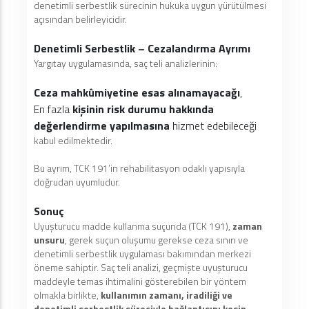
denetimli serbestlik sürecinin hukuka uygun yürütülmesi
açısından belirleyicidir.
Denetimli Serbestlik – Cezalandırma Ayrımı
Yargıtay uygulamasında, saç teli analizlerinin:
Ceza mahkûmiyetine esas alınamayacağı
,
En fazla
kişinin risk durumu hakkında
değerlendirme yapılmasına
hizmet edebileceği
kabul edilmektedir.
Bu ayrım, TCK 191’in rehabilitasyon odaklı yapısıyla
doğrudan uyumludur.
Sonuç
Uyuşturucu madde kullanma suçunda (TCK 191),
zaman
unsuru
, gerek suçun oluşumu gerekse ceza sınırı ve
denetimli serbestlik uygulaması bakımından merkezi
öneme sahiptir. Saç teli analizi, geçmişte uyuşturucu
maddeyle temas ihtimalini gösterebilen bir yöntem
olmakla birlikte,
kullanımın zamanı, iradiliği ve
denetimli serbestlik süreciyle bağlantısını kesin