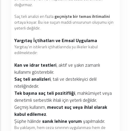
doğurmaz.
Saç teli analizi en fazla
geçmişte bir temas ihtimalini
ortaya koyar. Bu ise suçun maddi unsurunun oluşumu için
yeterli değildir.
Yargıtay İçtihatları ve Emsal Uygulama
Yargıtay’ın istikrarlı içtihatlarında şu ilkeler kabul
edilmektedir:
Kan ve idrar testleri
, aktif ve yakın zamanlı
kullanımı gösterebilir.
Saç teli analizleri
, tali ve destekleyici delil
niteliğindedir.
Tek başına saç teli pozitifliği
, mahkûmiyet veya
denetimli serbestlik ihlali için yeterli değildir.
Geçmiş kullanım,
mevcut suç veya ihlal olarak
kabul edilemez
.
Şüphe hâlinde
sanık lehine yorum
yapılmalıdır.
Bu yaklaşım, hem ceza sınırının uygulanması hem de