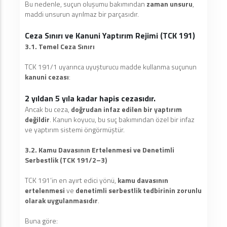
Bu nedenle, suçun oluşumu bakımından
zaman unsuru
,
maddi unsurun ayrılmaz bir parçasıdır.
Ceza Sınırı ve Kanuni Yaptırım Rejimi (TCK 191)
3.1. Temel Ceza Sınırı
TCK 191/1 uyarınca uyuşturucu madde kullanma suçunun
kanuni cezası
:
2 yıldan 5 yıla kadar hapis cezasıdır.
Ancak bu ceza,
doğrudan infaz edilen bir yaptırım
değildir
. Kanun koyucu, bu suç bakımından özel bir infaz
ve yaptırım sistemi öngörmüştür.
3.2. Kamu Davasının Ertelenmesi ve Denetimli
Serbestlik (TCK 191/2–3)
TCK 191’in en ayırt edici yönü,
kamu davasının
ertelenmesi
ve
denetimli serbestlik tedbirinin zorunlu
olarak uygulanmasıdır
.
Buna göre: