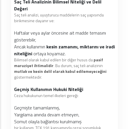
Saç Teli Analizinin Bilimsel Niteliği ve Delil
Değeri
Saç teli analizi, uyuşturucu maddelerin saç yapısında
birikmesine dayanır ve:
Haftalar veya aylar öncesine ait madde temasını
gösterebilir,
Ancak kullanımın
kesin zamanını, miktarını ve iradi
niteliğini
ortaya koyamaz.
Bilimsel olarak kabul edilen bir diğer husus da
pasif
maruziyet ihtimalidir
. Bu durum, saç teli analizinin
mutlak ve kesin delil olarak kabul edilemeyeceğini
göstermektedir.
Geçmiş Kullanımın Hukuki Niteliği
Ceza hukukunun temel ilkeleri gereği:
Geçmişte tamamlanmış,
Yargılama anında devam etmeyen,
Somut olayla bağlantısı kurulmamış
bir kullanım, TCK 191 kapsamında cezai sorumluluk