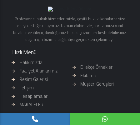
Profesyonel hukuk hizmetlerimizle, çeşitli hukuki konularda size
en iyi desteği sunuyoruz. Uzman ekibimizle, sorularınıza yanıt
bulabilir ve ihtiyaç duyduğunuz hukuki çözümleri keşfedebilirsiniz.
İletişim için bizimle bağlantıya geçmekten çekinmeyin.
Hızlı Menü
Hakkımızda
Dilekçe Örnekleri
Faaliyet Alanlarımız
Ekibimiz
Resim Galerisi
Müşteri Görüşleri
İletişim
Hesaplamalar
MAKALELER
İletişim Bilgileri
0 (535) 688 75 27
info@ilksoy.com