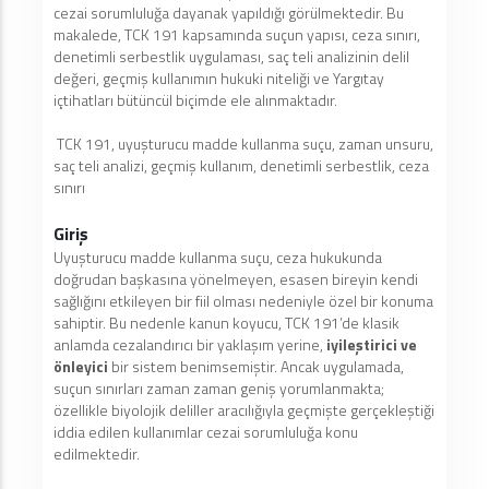
cezai sorumluluğa dayanak yapıldığı görülmektedir. Bu
makalede, TCK 191 kapsamında suçun yapısı, ceza sınırı,
denetimli serbestlik uygulaması, saç teli analizinin delil
değeri, geçmiş kullanımın hukuki niteliği ve Yargıtay
içtihatları bütüncül biçimde ele alınmaktadır.
TCK 191, uyuşturucu madde kullanma suçu, zaman unsuru,
saç teli analizi, geçmiş kullanım, denetimli serbestlik, ceza
sınırı
Giriş
Uyuşturucu madde kullanma suçu, ceza hukukunda
doğrudan başkasına yönelmeyen, esasen bireyin kendi
sağlığını etkileyen bir fiil olması nedeniyle özel bir konuma
sahiptir. Bu nedenle kanun koyucu, TCK 191’de klasik
anlamda cezalandırıcı bir yaklaşım yerine,
iyileştirici ve
önleyici
bir sistem benimsemiştir. Ancak uygulamada,
suçun sınırları zaman zaman geniş yorumlanmakta;
özellikle biyolojik deliller aracılığıyla geçmişte gerçekleştiği
iddia edilen kullanımlar cezai sorumluluğa konu
edilmektedir.