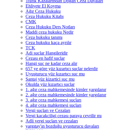
Trafik Kazalarından Doğan Ceza Davaları
Ehliyete El Koyma
Ağır Ceza Hukuku
Ceza Hukuku Kitabı
CMK
Ceza Hukuku Ders Notları
Maddi ceza hukuku Nedir
Ceza hukuku tanımı
Ceza hukuku kaça ayrılır
TCK
Adi suçlar Hangileridir
Cezası en hafif suçlar
Hangi suç ne kadar ceza alır
657 ye göre yüz kızartıcı suçlar nelerdir
Uyuşturucu yüz kızartıcı suç mu
Şantaj yüz kizartici suç mu
Okulda yüz kızartıcı suçlar
1. ağır ceza mahkemesinde kimler yargılanır
2. ağır ceza mahkemesinde kimler yargılanır
3. ağır ceza mahkemesi suçları
4. ağır ceza mahkemesi suçları
Vergi suçları ve Cezaları
Vergi kacakciligi cezası paraya çevrilir mı
Adli vergi suçları ve cezaları
yargıtay'ın bozduğu uyuşturucu davaları