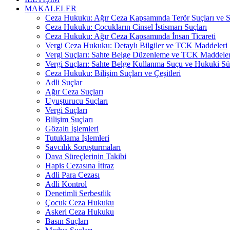
MAKALELER
Ceza Hukuku: Ağır Ceza Kapsamında Terör Suçları ve Si
Ceza Hukuku: Çocukların Cinsel İstismarı Suçları
Ceza Hukuku: Ağır Ceza Kapsamında İnsan Ticareti
Vergi Ceza Hukuku: Detaylı Bilgiler ve TCK Maddeleri
Vergi Suçları: Sahte Belge Düzenleme ve TCK Maddeler
Vergi Suçları: Sahte Belge Kullanma Suçu ve Hukuki Sü
Ceza Hukuku: Bilişim Suçları ve Çeşitleri
Adli Suçlar
Ağır Ceza Suçları
Uyuşturucu Suçları
Vergi Suçları
Bilişim Suçları
Gözaltı İşlemleri
Tutuklama İşlemleri
Savcılık Soruşturmaları
Dava Süreçlerinin Takibi
Hapis Cezasına İtiraz
Adli Para Cezası
Adli Kontrol
Denetimli Serbestlik
Çocuk Ceza Hukuku
Askeri Ceza Hukuku
Basın Suçları