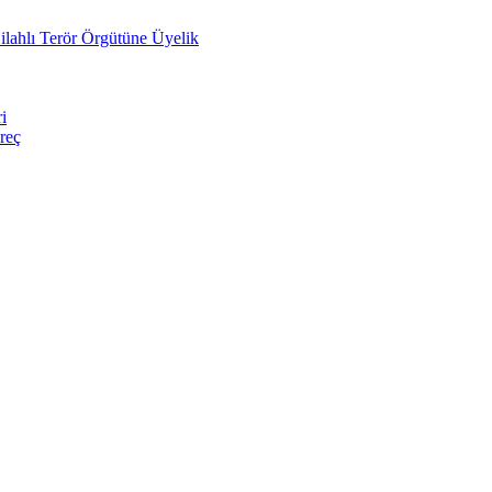
lahlı Terör Örgütüne Üyelik
i
reç