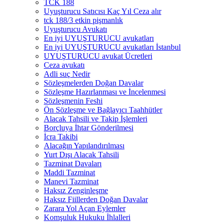
TCK 188
Uyuşturucu Satıcısı Kaç Yıl Ceza alır
tck 188/3 etkin pişmanlık
Uyuşturucu Avukatı
En iyi UYUŞTURUCU avukatları
En iyi UYUŞTURUCU avukatları İstanbul
UYUŞTURUCU avukat Ücretleri
Ceza avukatı
Adli suç Nedir
Sözleşmelerden Doğan Davalar
Sözleşme Hazırlanması ve İncelenmesi
Sözleşmenin Feshi
Ön Sözleşme ve Bağlayıcı Taahhütler
Alacak Tahsili ve Takip İşlemleri
Borçluya İhtar Gönderilmesi
İcra Takibi
Alacağın Yapılandırılması
Yurt Dışı Alacak Tahsili
Tazminat Davaları
Maddi Tazminat
Manevi Tazminat
Haksız Zenginleşme
Haksız Fiillerden Doğan Davalar
Zarara Yol Açan Eylemler
Komşuluk Hukuku İhlalleri