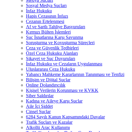
Medya Suçları
Sosyal Medya Suçları
İnfaz Hukuku
Hapis Cezasının İnfazı
Cezanın Ertelenmesi
Af ve Şartlı Tahliye Başvuruları
Kırmızı Bülten İşlemleri
Suç İsnatlarına Karşı Savunma
Soruşturma ve Kovuşturma Süreçleri
Ceza ve Güvenlik Tedbirleri
Özel Ceza Hukuku Alanları
Şikayet ve Suç Duyuruları
İnfaz Hukuku ve Cezaların Uygulanması
Uluslararası Ceza Hukuku
Yabancı Mahkeme Kararlarının Tanınması ve Tenfizi
Bilişim ve Dijital Suçlar
Online Dolandırıcılık
Kişisel Verilerin Korunması ve KVKK
Siber Saldırılar
Kadına ve Aileye Karşı Suçlar
Aile İçi Şiddet
Cinsel Suçlar
6284 Sayılı Kanun Kapsamındaki Davalar
Trafik Suçları ve Kazalar
Alkollü Araç Kullanımı