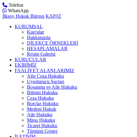
Telefon
WhatsApp
İlksoy Hukuk Bürosu
KAPAT
KURUMSAL
Kurcular
Hakkımızda
DİLEKÇE ÖRNEKLERİ
HESAPLAMALAR
Resim Galerisi
KURUCULAR
EKİBİMİZ
FAALİYET ALANLARIMIZ
Ağır Ceza Hukuku
Uyuşturucu Suçları
Boşanma ve Aile Hukuku
Bilişim Hukuku
Ceza Hukuku
Borçlar Hukuku
Medeni Hukuk
Aile Hukuku
Miras Hukuku
Ticaret Hukuku
Tümünü Göster
İLETİŞİM