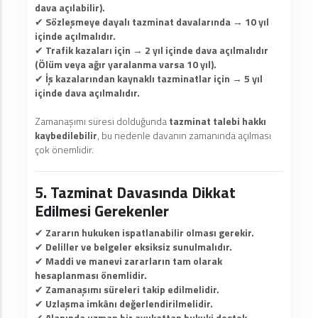
dava açılabilir).
✔
Sözleşmeye dayalı tazminat davalarında
→
10 yıl
içinde açılmalıdır.
✔
Trafik kazaları için
→
2 yıl içinde dava açılmalıdır
(Ölüm veya ağır yaralanma varsa 10 yıl).
✔
İş kazalarından kaynaklı tazminatlar için
→
5 yıl
içinde dava açılmalıdır.
Zamanaşımı süresi dolduğunda
tazminat talebi hakkı
kaybedilebilir
, bu nedenle davanın zamanında açılması
çok önemlidir.
5. Tazminat Davasında Dikkat
Edilmesi Gerekenler
✔
Zararın hukuken ispatlanabilir olması gerekir.
✔
Deliller ve belgeler eksiksiz sunulmalıdır.
✔
Maddi ve manevi zararların tam olarak
hesaplanması önemlidir.
✔
Zamanaşımı süreleri takip edilmelidir.
✔
Uzlaşma imkânı değerlendirilmelidir.
✔
Alanında uzman bir avukattan hukuki destek