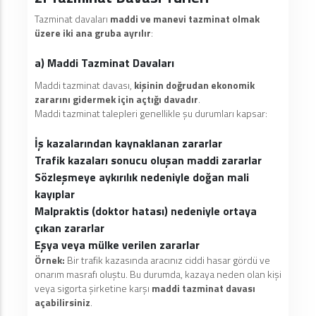
Tazminat davaları
maddi ve manevi tazminat olmak
üzere iki ana gruba ayrılır
:
a) Maddi Tazminat Davaları
Maddi tazminat davası,
kişinin doğrudan ekonomik
zararını gidermek için açtığı davadır
.
Maddi tazminat talepleri genellikle şu durumları kapsar:
İş kazalarından kaynaklanan zararlar
Trafik kazaları sonucu oluşan maddi zararlar
Sözleşmeye aykırılık nedeniyle doğan mali
kayıplar
Malpraktis (doktor hatası) nedeniyle ortaya
çıkan zararlar
Eşya veya mülke verilen zararlar
Örnek:
Bir trafik kazasında aracınız ciddi hasar gördü ve
onarım masrafı oluştu. Bu durumda, kazaya neden olan kişi
veya sigorta şirketine karşı
maddi tazminat davası
açabilirsiniz
.