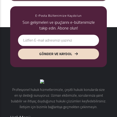
E-Posta Bültenimize Kaydolun
Son gelişmeleri ve ipuçlarını e-bültenimizle
takip edin. Abone olun!
GÖNDER VE KAYDOL
Profesyonel hukuk hizmetlerimizle, çeşitli hukuki konularda size
en iyi desteği sunuyoruz. Uzman ekibimizle, sorularınıza yanıt
bulabilir ve ihtiyaç duyduğunuz hukuki çözümleri keşfedebilirsiniz.
İletişim için bizimle bağlantıya geçmekten çekinmeyin.