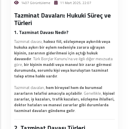
1407 Görüntüleme
11 Mart 2025, 22:07
Tazminat Davaları: Hukuki Süreç ve
Türleri
1. Tazminat Davası Nedir?
Tazminat davası,
haksız fiil, sözleşmeye aykırılık veya
hukuka aykırı bir eylem nedeniyle zarara uğrayan
kişinin, zararının giderilmesi için açtığı hukuk
davasıdır
. Türk Borçlar Kanunu’na ve ilgili diğer mevzuata
göre,
bir kişinin maddi veya manevi bir zarar görmesi
durumunda, sorumlu kişi veya kuruluştan tazminat
talep etme hakkı vardır
.
Tazminat davaları,
hem bireysel hem de kurumsal
zararların telafisi amacıyla açılabilir
. Genellikle,
kişisel
zararlar, iş kazaları, trafik kazaları, sözleşme ihlalleri,
doktor hataları ve manevi zararlar gibi durumlarda
tazminat davaları gündeme gelir
.
2. Tazminat Davası Türleri