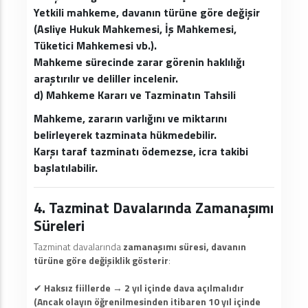
Yetkili mahkeme, davanın türüne göre değişir
(Asliye Hukuk Mahkemesi, İş Mahkemesi,
Tüketici Mahkemesi vb.).
Mahkeme sürecinde zarar görenin haklılığı
araştırılır ve deliller incelenir.
d) Mahkeme Kararı ve Tazminatın Tahsili
Mahkeme, zararın varlığını ve miktarını
belirleyerek tazminata hükmedebilir.
Karşı taraf tazminatı ödemezse, icra takibi
başlatılabilir.
4. Tazminat Davalarında Zamanaşımı
Süreleri
Tazminat davalarında
zamanaşımı süresi, davanın
türüne göre değişiklik gösterir
:
✔
Haksız fiillerde
→
2 yıl içinde dava açılmalıdır
(Ancak olayın öğrenilmesinden itibaren 10 yıl içinde