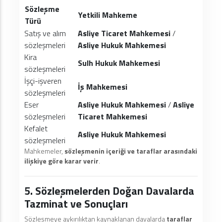
Sözleşme
Yetkili Mahkeme
Türü
Satış ve alım
Asliye Ticaret Mahkemesi
/
sözleşmeleri
Asliye Hukuk Mahkemesi
Kira
Sulh Hukuk Mahkemesi
sözleşmeleri
İşçi-işveren
İş Mahkemesi
sözleşmeleri
Eser
Asliye Hukuk Mahkemesi
/
Asliye
sözleşmeleri
Ticaret Mahkemesi
Kefalet
Asliye Hukuk Mahkemesi
sözleşmeleri
Mahkemeler,
sözleşmenin içeriği ve taraflar arasındaki
ilişkiye göre karar verir
.
5. Sözleşmelerden Doğan Davalarda
Tazminat ve Sonuçları
Sözleşmeye aykırılıktan kaynaklanan davalarda
taraflar