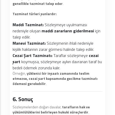
genellikle tazminat talep eder
.
Tazminat türleri şunlardır:
Maddi Tazminat:
Sözleşmeye uyulmaması
nedeniyle oluşan
maddi zararların giderilmesi
için
talep edilir.
Manevi Tazminat:
Sözleşmenin ihlali nedeniyle
kişilik haklarının zarar görmesi halinde talep edilir.
Cezai Şart Tazminatı:
Taraflar sözleşmeye
cezai
şart
koymuşsa, sözleşmeye aykırı davranan taraf bu
bedeli ödemek zorunda kalır.
Örneğin,
yüklenici bir inşaatı zamanında teslim
etmezse, cezai şart kapsamında gecikme tazminatı
ödemesi gerekebilir
.
6. Sonuç
Sözleşmelerden doğan davalar,
tarafların hak ve
yükümlülüklerini belirleyen hukuki süreçlerdir
.