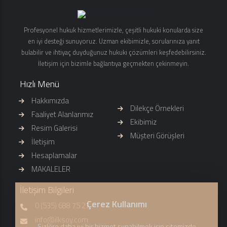
Profesyonel hukuk hizmetlerimizle, çeşitli hukuki konularda size
en iyi desteği sunuyoruz. Uzman ekibimizle, sorularınıza yanıt
bulabilir ve ihtiyaç duyduğunuz hukuki çözümleri keşfedebilirsiniz.
İletişim için bizimle bağlantıya geçmekten çekinmeyin.
Hızlı Menü
Hakkımızda
Dilekçe Örnekleri
Faaliyet Alanlarımız
Ekibimiz
Resim Galerisi
Müşteri Görüşleri
İletişim
Hesaplamalar
MAKALELER
İletişim Bilgileri
Çerez Kullanımı
0 (535) 688 75 27
info@ilksoy.com
Sizlere daha iyi bir hizmet sunabilmek için sitemizde