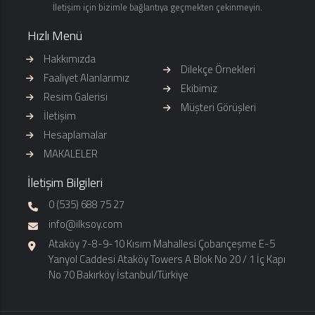
İletişim için bizimle bağlantıya geçmekten çekinmeyin.
Hızlı Menü
Hakkımızda
Dilekçe Örnekleri
Faaliyet Alanlarımız
Ekibimiz
Resim Galerisi
Müşteri Görüşleri
İletişim
Hesaplamalar
MAKALELER
İletişim Bilgileri
0 (535) 688 75 27
info@ilksoy.com
Ataköy 7-8-9-10 Kısım Mahallesi Çobançeşme E-5
Yanyol Caddesi Ataköy Towers A Blok No 20 / 1 İç Kapı
No 70 Bakırköy İstanbul/Türkiye