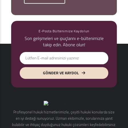
E-Posta Bültenimize Kaydolun
Son gelişmeleri ve ipuçlarını e-bültenimizle
takip edin. Abone olun!
GÖNDER VE KAYDOL
Profesyonel hukuk hizmetlerimizle, çeşitli hukuki konularda size
en iyi desteği sunuyoruz. Uzman ekibimizle, sorularınıza yanıt
bulabilir ve ihtiyaç duyduğunuz hukuki çözümleri keşfedebilirsiniz.