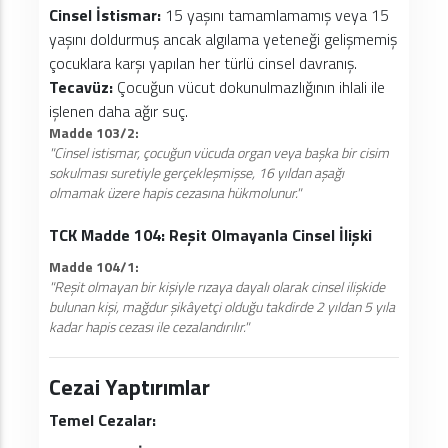
Cinsel İstismar:
15 yaşını tamamlamamış veya 15
yaşını doldurmuş ancak algılama yeteneği gelişmemiş
çocuklara karşı yapılan her türlü cinsel davranış.
Tecavüz:
Çocuğun vücut dokunulmazlığının ihlali ile
işlenen daha ağır suç.
Madde 103/2:
"Cinsel istismar, çocuğun vücuda organ veya başka bir cisim
sokulması suretiyle gerçekleşmişse, 16 yıldan aşağı
olmamak üzere hapis cezasına hükmolunur."
TCK Madde 104: Reşit Olmayanla Cinsel İlişki
Madde 104/1:
"Reşit olmayan bir kişiyle rızaya dayalı olarak cinsel ilişkide
bulunan kişi, mağdur şikâyetçi olduğu takdirde 2 yıldan 5 yıla
kadar hapis cezası ile cezalandırılır."
Cezai Yaptırımlar
Temel Cezalar: