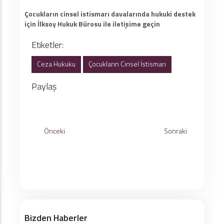
Çocukların cinsel istismarı davalarında hukuki destek
için İlksoy Hukuk Bürosu ile iletişime geçin
Etiketler:
Ceza Hukuku
Çocukların Cinsel İstismarı
Paylaş
Önceki
Sonraki
Bizden Haberler