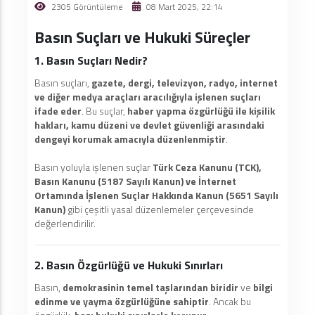
2305 Görüntüleme
08 Mart 2025, 22:14
Basın Suçları ve Hukuki Süreçler
1. Basın Suçları Nedir?
Basın suçları,
gazete, dergi, televizyon, radyo, internet
ve diğer medya araçları aracılığıyla işlenen suçları
ifade eder
. Bu suçlar,
haber yapma özgürlüğü ile kişilik
hakları, kamu düzeni ve devlet güvenliği arasındaki
dengeyi korumak amacıyla düzenlenmiştir
.
Basın yoluyla işlenen suçlar
Türk Ceza Kanunu (TCK),
Basın Kanunu (5187 Sayılı Kanun) ve İnternet
Ortamında İşlenen Suçlar Hakkında Kanun (5651 Sayılı
Kanun)
gibi çeşitli yasal düzenlemeler çerçevesinde
değerlendirilir.
2. Basın Özgürlüğü ve Hukuki Sınırları
Basın,
demokrasinin temel taşlarından biridir
ve
bilgi
edinme ve yayma özgürlüğüne sahiptir
. Ancak bu