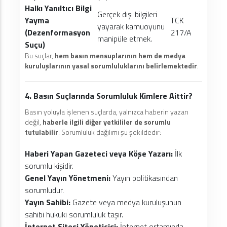
Halkı Yanıltıcı Bilgi
Gerçek dışı bilgileri
Yayma
TCK
yayarak kamuoyunu
(Dezenformasyon
217/A
manipüle etmek.
Suçu)
Bu suçlar,
hem basın mensuplarının hem de medya
kuruluşlarının yasal sorumluluklarını belirlemektedir
.
4. Basın Suçlarında Sorumluluk Kimlere Aittir?
Basın yoluyla işlenen suçlarda, yalnızca haberin yazarı
değil,
haberle ilgili diğer yetkililer de sorumlu
tutulabilir
. Sorumluluk dağılımı şu şekildedir:
Haberi Yapan Gazeteci veya Köşe Yazarı:
İlk
sorumlu kişidir.
Genel Yayın Yönetmeni:
Yayın politikasından
sorumludur.
Yayın Sahibi:
Gazete veya medya kuruluşunun
sahibi hukuki sorumluluk taşır.
İnternet Sitesi Yöneticisi:
İnternet ortamında