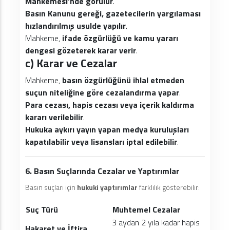
Mahkemesi’nde görülür
.
Basın Kanunu gereği, gazetecilerin yargılaması
hızlandırılmış usulde yapılır
.
Mahkeme,
ifade özgürlüğü ve kamu yararı
dengesi gözeterek karar verir
.
c) Karar ve Cezalar
Mahkeme,
basın özgürlüğünü ihlal etmeden
suçun niteliğine göre cezalandırma yapar
.
Para cezası, hapis cezası veya içerik kaldırma
kararı verilebilir
.
Hukuka aykırı yayın yapan medya kuruluşları
kapatılabilir veya lisansları iptal edilebilir
.
6. Basın Suçlarında Cezalar ve Yaptırımlar
Basın suçları için
hukuki yaptırımlar
farklılık gösterebilir:
Suç Türü
Muhtemel Cezalar
3 aydan 2 yıla kadar hapis
Hakaret ve İftira