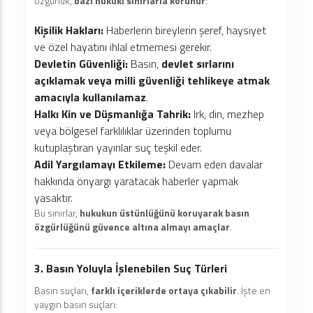
özgürlük,
bazı hukuki sınırlarla korunur
:
Kişilik Hakları:
Haberlerin bireylerin şeref, haysiyet
ve özel hayatını ihlal etmemesi gerekir.
Devletin Güvenliği:
Basın,
devlet sırlarını
açıklamak veya milli güvenliği tehlikeye atmak
amacıyla kullanılamaz
.
Halkı Kin ve Düşmanlığa Tahrik:
Irk, din, mezhep
veya bölgesel farklılıklar üzerinden toplumu
kutuplaştıran yayınlar suç teşkil eder.
Adil Yargılamayı Etkileme:
Devam eden davalar
hakkında önyargı yaratacak haberler yapmak
yasaktır.
Bu sınırlar,
hukukun üstünlüğünü koruyarak basın
özgürlüğünü güvence altına almayı amaçlar
.
3. Basın Yoluyla İşlenebilen Suç Türleri
Basın suçları,
farklı içeriklerde ortaya çıkabilir
. İşte en
yaygın basın suçları: