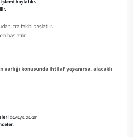
şlemi başlatılır.
ir.
 icra takibi başlatılır.
i başlatılır.
n varlığı konusunda ihtilaf yaşanırsa, alacaklı
leri
davaya bakar.
inceler
.