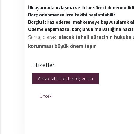
İlk aşamada uzlaşma ve ihtar süreci denenmelidi
Borç ödenmezse icra takibi başlatılabilir.
Borçlu itiraz ederse, mahkemeye başvurularak ala
Ödeme yapılmazsa, borçlunun malvarlığına haciz k
Sonuç olarak,
alacak tahsil sürecinin hukuka 
korunması büyük önem taşır
Etiketler:
Alacak Tahsili ve Takip İşlemleri
Önceki