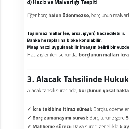
d) Haciz ve Malvarlığı Tespiti
Eğer borç
halen ödenmezse
, borçlunun malvarlı
Taşınmaz mallar (ev, arsa, işyeri) haczedilebilir.
Banka hesaplarına bloke konulabilir.
Maaş haczi uygulanabilir (maaşın belirli bir yüzdesi
Haciz işlemleri sonunda,
borçlunun malları icra
3. Alacak Tahsilinde Hukuk
Alacak tahsili sürecinde,
borçlunun yasal hakla
✔
İcra takibine itiraz süresi:
Borçlu, ödeme e
✔
Borç zamanaşımı süresi:
Borç türüne göre
5
✔
Mahkeme süreci:
Dava süreci genellikle
6 ay