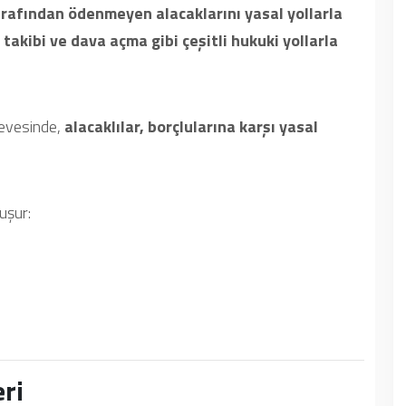
arafından ödenmeyen alacaklarını yasal yollarla
 takibi ve dava açma gibi çeşitli hukuki yollarla
çevesinde,
alacaklılar, borçlularına karşı yasal
uşur:
ri