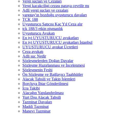
Vergi suçları ve Cezaları
Vergi kacakciligi cezası paraya çevrilir mı
Adli vergi suçları ve cezaları
yargıtay'ın bozduğu uyuşturucu davaları
TCK 188
Uyuşturucu Satıcısı Kaç Yıl Ceza alır
tck 188/3 etkin pişmanlık
Uyuşturucu Avukatı
En iyi UYUŞTURUCU avukatları
En iyi UYUŞTURUCU avukatları İstanbul
UYUŞTURUCU avukat Ücretleri
Ceza avukatı
Adli suç Nedir
Sözleşmelerden Doğan Davalar
Sözleşme Hazırlanması ve İncelenmesi
Sözleşmenin Feshi
Ön Sözleşme ve Bağlayıcı Taahhütler
Alacak Tahsili ve Takip İşlemleri
Borçluya İhtar Gönderilmesi
İcra Takibi
Alacağın Yapılandırılması
Yurt Dışı Alacak Tahsili
Tazminat Davaları
Maddi Tazminat
Manevi Tazminat