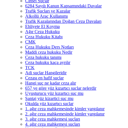
Cinsel Suçlar
6284 Sayılı Kanun Kapsamındaki Davalar
Trafik Suçları ve Kazalar
Alkollü Araç Kullanımı
Trafik Kazalarından Doğan Ceza Davaları
Ehliyete El Koyma
Ağır Ceza Hukuku
Ceza Hukuku Kitabı
CMK
Ceza Hukuku Ders Notları
Maddi ceza hukuku Nedir
Ceza hukuku tanımı
Ceza hukuku kaça ayrılır
TCK
Adi suçlar Hangileridir
Cezası en hafif suçlar
Hangi suç ne kadar ceza alır
657 ye göre yüz kızartıcı suçlar nelerdir
Uyuşturucu yüz kızartıcı suç mu
Şantaj yüz kizartici suç mu
Okulda yüz kızartıcı suçlar
1. ağır ceza mahkemesinde kimler yargılanır
2. ağır ceza mahkemesinde kimler yargılanır
3. ağır ceza mahkemesi suçları
4. ağır ceza mahkemesi suçları