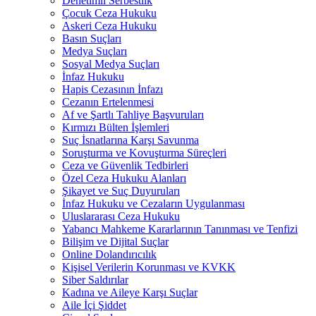
Denetimli Serbestlik
Çocuk Ceza Hukuku
Askeri Ceza Hukuku
Basın Suçları
Medya Suçları
Sosyal Medya Suçları
İnfaz Hukuku
Hapis Cezasının İnfazı
Cezanın Ertelenmesi
Af ve Şartlı Tahliye Başvuruları
Kırmızı Bülten İşlemleri
Suç İsnatlarına Karşı Savunma
Soruşturma ve Kovuşturma Süreçleri
Ceza ve Güvenlik Tedbirleri
Özel Ceza Hukuku Alanları
Şikayet ve Suç Duyuruları
İnfaz Hukuku ve Cezaların Uygulanması
Uluslararası Ceza Hukuku
Yabancı Mahkeme Kararlarının Tanınması ve Tenfizi
Bilişim ve Dijital Suçlar
Online Dolandırıcılık
Kişisel Verilerin Korunması ve KVKK
Siber Saldırılar
Kadına ve Aileye Karşı Suçlar
Aile İçi Şiddet