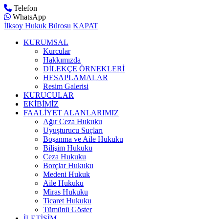
Telefon
WhatsApp
İlksoy Hukuk Bürosu
KAPAT
KURUMSAL
Kurcular
Hakkımızda
DİLEKÇE ÖRNEKLERİ
HESAPLAMALAR
Resim Galerisi
KURUCULAR
EKİBİMİZ
FAALİYET ALANLARIMIZ
Ağır Ceza Hukuku
Uyuşturucu Suçları
Boşanma ve Aile Hukuku
Bilişim Hukuku
Ceza Hukuku
Borçlar Hukuku
Medeni Hukuk
Aile Hukuku
Miras Hukuku
Ticaret Hukuku
Tümünü Göster
İLETİŞİM