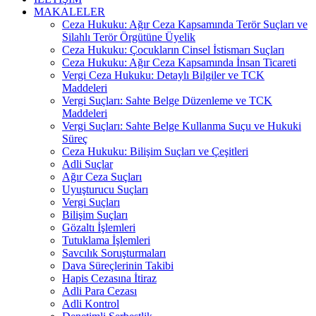
MAKALELER
Ceza Hukuku: Ağır Ceza Kapsamında Terör Suçları ve
Silahlı Terör Örgütüne Üyelik
Ceza Hukuku: Çocukların Cinsel İstismarı Suçları
Ceza Hukuku: Ağır Ceza Kapsamında İnsan Ticareti
Vergi Ceza Hukuku: Detaylı Bilgiler ve TCK
Maddeleri
Vergi Suçları: Sahte Belge Düzenleme ve TCK
Maddeleri
Vergi Suçları: Sahte Belge Kullanma Suçu ve Hukuki
Süreç
Ceza Hukuku: Bilişim Suçları ve Çeşitleri
Adli Suçlar
Ağır Ceza Suçları
Uyuşturucu Suçları
Vergi Suçları
Bilişim Suçları
Gözaltı İşlemleri
Tutuklama İşlemleri
Savcılık Soruşturmaları
Dava Süreçlerinin Takibi
Hapis Cezasına İtiraz
Adli Para Cezası
Adli Kontrol