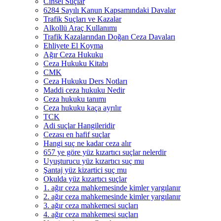
Cinsel Suçlar
6284 Sayılı Kanun Kapsamındaki Davalar
Trafik Suçları ve Kazalar
Alkollü Araç Kullanımı
Trafik Kazalarından Doğan Ceza Davaları
Ehliyete El Koyma
Ağır Ceza Hukuku
Ceza Hukuku Kitabı
CMK
Ceza Hukuku Ders Notları
Maddi ceza hukuku Nedir
Ceza hukuku tanımı
Ceza hukuku kaça ayrılır
TCK
Adi suçlar Hangileridir
Cezası en hafif suçlar
Hangi suç ne kadar ceza alır
657 ye göre yüz kızartıcı suçlar nelerdir
Uyuşturucu yüz kızartıcı suç mu
Şantaj yüz kizartici suç mu
Okulda yüz kızartıcı suçlar
1. ağır ceza mahkemesinde kimler yargılanır
2. ağır ceza mahkemesinde kimler yargılanır
3. ağır ceza mahkemesi suçları
4. ağır ceza mahkemesi suçları