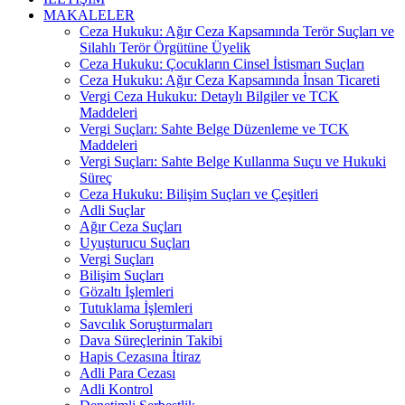
MAKALELER
Ceza Hukuku: Ağır Ceza Kapsamında Terör Suçları ve
Silahlı Terör Örgütüne Üyelik
Ceza Hukuku: Çocukların Cinsel İstismarı Suçları
Ceza Hukuku: Ağır Ceza Kapsamında İnsan Ticareti
Vergi Ceza Hukuku: Detaylı Bilgiler ve TCK
Maddeleri
Vergi Suçları: Sahte Belge Düzenleme ve TCK
Maddeleri
Vergi Suçları: Sahte Belge Kullanma Suçu ve Hukuki
Süreç
Ceza Hukuku: Bilişim Suçları ve Çeşitleri
Adli Suçlar
Ağır Ceza Suçları
Uyuşturucu Suçları
Vergi Suçları
Bilişim Suçları
Gözaltı İşlemleri
Tutuklama İşlemleri
Savcılık Soruşturmaları
Dava Süreçlerinin Takibi
Hapis Cezasına İtiraz
Adli Para Cezası
Adli Kontrol