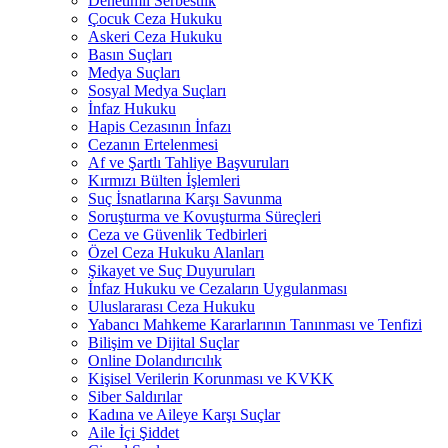
Denetimli Serbestlik
Çocuk Ceza Hukuku
Askeri Ceza Hukuku
Basın Suçları
Medya Suçları
Sosyal Medya Suçları
İnfaz Hukuku
Hapis Cezasının İnfazı
Cezanın Ertelenmesi
Af ve Şartlı Tahliye Başvuruları
Kırmızı Bülten İşlemleri
Suç İsnatlarına Karşı Savunma
Soruşturma ve Kovuşturma Süreçleri
Ceza ve Güvenlik Tedbirleri
Özel Ceza Hukuku Alanları
Şikayet ve Suç Duyuruları
İnfaz Hukuku ve Cezaların Uygulanması
Uluslararası Ceza Hukuku
Yabancı Mahkeme Kararlarının Tanınması ve Tenfizi
Bilişim ve Dijital Suçlar
Online Dolandırıcılık
Kişisel Verilerin Korunması ve KVKK
Siber Saldırılar
Kadına ve Aileye Karşı Suçlar
Aile İçi Şiddet