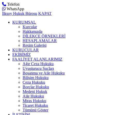
Telefon
WhatsApp
İlksoy Hukuk Bürosu
KAPAT
KURUMSAL
Kurcular
Hakkımızda
DİLEKÇE ÖRNEKLERİ
HESAPLAMALAR
Resim Galerisi
KURUCULAR
EKİBİMİZ
FAALİYET ALANLARIMIZ
Ağır Ceza Hukuku
Uyuşturucu Suçları
Boşanma ve Aile Hukuku
Bilişim Hukuku
Ceza Hukuku
Borçlar Hukuku
Medeni Hukuk
Aile Hukuku
Miras Hukuku
Ticaret Hukuku
Tümünü Göster
İLETİŞİM