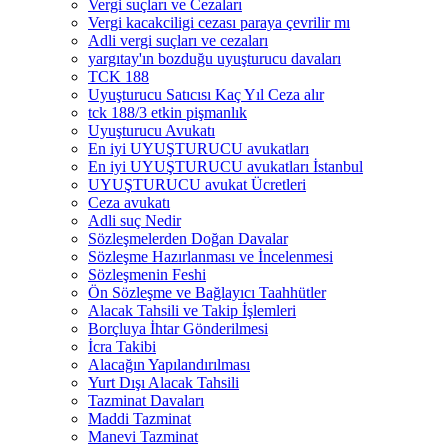
Vergi suçları ve Cezaları
Vergi kacakciligi cezası paraya çevrilir mı
Adli vergi suçları ve cezaları
yargıtay'ın bozduğu uyuşturucu davaları
TCK 188
Uyuşturucu Satıcısı Kaç Yıl Ceza alır
tck 188/3 etkin pişmanlık
Uyuşturucu Avukatı
En iyi UYUŞTURUCU avukatları
En iyi UYUŞTURUCU avukatları İstanbul
UYUŞTURUCU avukat Ücretleri
Ceza avukatı
Adli suç Nedir
Sözleşmelerden Doğan Davalar
Sözleşme Hazırlanması ve İncelenmesi
Sözleşmenin Feshi
Ön Sözleşme ve Bağlayıcı Taahhütler
Alacak Tahsili ve Takip İşlemleri
Borçluya İhtar Gönderilmesi
İcra Takibi
Alacağın Yapılandırılması
Yurt Dışı Alacak Tahsili
Tazminat Davaları
Maddi Tazminat
Manevi Tazminat