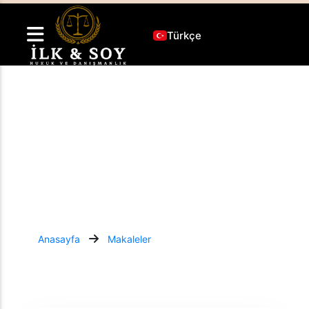
Türkçe
657 ye göre yüz kızartıcı suçlar nelerdir
Hukuk alanındaki önemli makale, rapor ve bültenlere bu
sayfadan ulaşabilirsiniz. Güncel yasal gelişmeleri ve
uzman analizlerini inceleyin.
Anasayfa
Makaleler