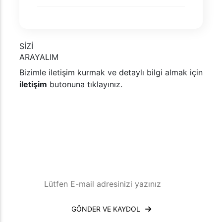
SİZİ
ARAYALIM
Bizimle iletişim kurmak ve detaylı bilgi almak için
iletişim
butonuna tıklayınız.
İletişime Geç
E-Posta Bültenimize Kaydolun
Son gelişmeleri ve ipuçlarını e-
bültenimizle takip edin. Abone olun!
GÖNDER VE KAYDOL