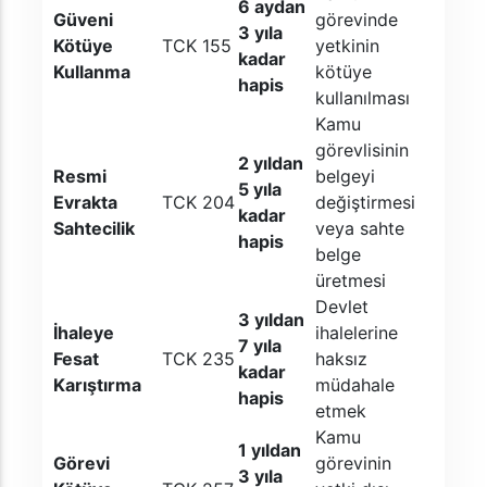
6 aydan
Güveni
görevinde
3 yıla
Kötüye
TCK 155
yetkinin
kadar
Kullanma
kötüye
hapis
kullanılması
Kamu
görevlisinin
2 yıldan
Resmi
belgeyi
5 yıla
Evrakta
TCK 204
değiştirmesi
kadar
Sahtecilik
veya sahte
hapis
belge
üretmesi
Devlet
3 yıldan
İhaleye
ihalelerine
7 yıla
Fesat
TCK 235
haksız
kadar
Karıştırma
müdahale
hapis
etmek
Kamu
1 yıldan
Görevi
görevinin
3 yıla