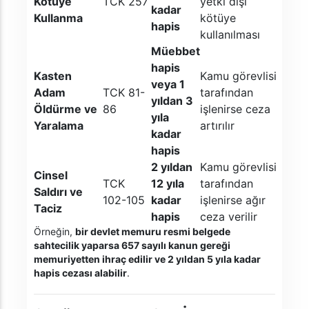
Kötüye
TCK 257
yetki dışı
kadar
Kullanma
kötüye
hapis
kullanılması
Müebbet
hapis
Kasten
Kamu görevlisi
veya 1
Adam
TCK 81-
tarafından
yıldan 3
Öldürme ve
86
işlenirse ceza
yıla
Yaralama
artırılır
kadar
hapis
2 yıldan
Kamu görevlisi
Cinsel
TCK
12 yıla
tarafından
Saldırı ve
102-105
kadar
işlenirse ağır
Taciz
hapis
ceza verilir
Örneğin,
bir devlet memuru resmi belgede
sahtecilik yaparsa 657 sayılı kanun gereği
memuriyetten ihraç edilir ve 2 yıldan 5 yıla kadar
hapis cezası alabilir
.