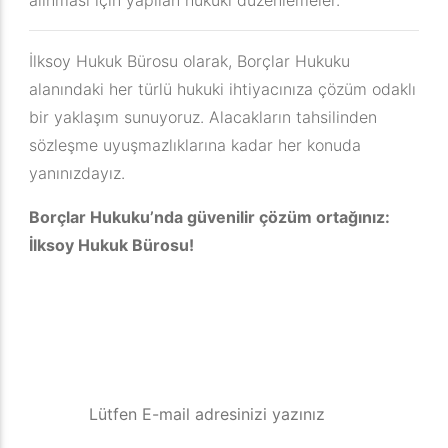
alınması için yapılan hukuki düzenlemeler.
İlksoy Hukuk Bürosu olarak, Borçlar Hukuku
alanındaki her türlü hukuki ihtiyacınıza çözüm odaklı
bir yaklaşım sunuyoruz. Alacakların tahsilinden
sözleşme uyuşmazlıklarına kadar her konuda
yanınızdayız.
Borçlar Hukuku’nda güvenilir çözüm ortağınız:
İlksoy Hukuk Bürosu!
E-Posta Bültenimize Kaydolun
Son gelişmeleri ve ipuçlarını e-
bültenimizle takip edin. Abone olun!