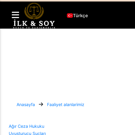
Türkçe
Borçlar Hukuku
Çeşitli hukuk alanlarında sunduğumuz kapsamlı
hizmetlerle, ihtiyaçlarınıza uygun çözümler üretiyoruz.
Her adımda yanınızda olmaktan gurur duyuyoruz.
Anasayfa
Faali̇yet alanlarimiz
Ağır Ceza Hukuku
Uyuşturucu Suçları