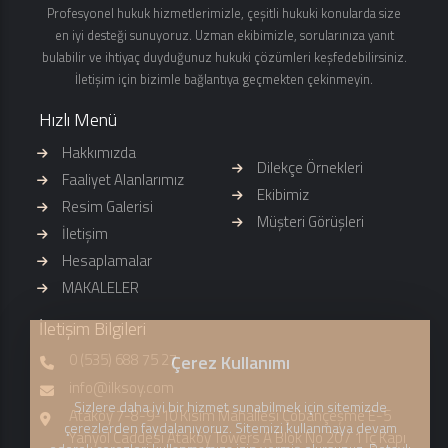
Profesyonel hukuk hizmetlerimizle, çeşitli hukuki konularda size
en iyi desteği sunuyoruz. Uzman ekibimizle, sorularınıza yanıt
bulabilir ve ihtiyaç duyduğunuz hukuki çözümleri keşfedebilirsiniz.
İletişim için bizimle bağlantıya geçmekten çekinmeyin.
Hızlı Menü
Hakkımızda
Dilekçe Örnekleri
Faaliyet Alanlarımız
Ekibimiz
Resim Galerisi
Müşteri Görüşleri
İletişim
Hesaplamalar
MAKALELER
İletişim Bilgileri
0 (535) 688 75 27
Çerez Kullanımı
info@ilksoy.com
Sizlere daha iyi bir hizmet sunabilmek için sitemizde
Ataköy 7-8-9-10 Kısım Mahallesi Çobançeşme E-5
çerezlerden faydalanıyoruz. Sitemizi kullanmaya devam
Yanyol Caddesi Ataköy Towers A Blok No 20 / 1 İç Kapı