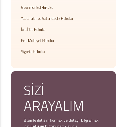
Gayrimenkul Hukuku
Yabancılar ve Vatandaşlık Hukuku
İcra İflas Hukuku
Fikri Mülkiyet Hukuku
Sigorta Hukuku
SİZİ
ARAYALIM
Bizimle iletişim kurmak ve detaylı bilgi almak
için
iletişim
butonuna tıklayınız.