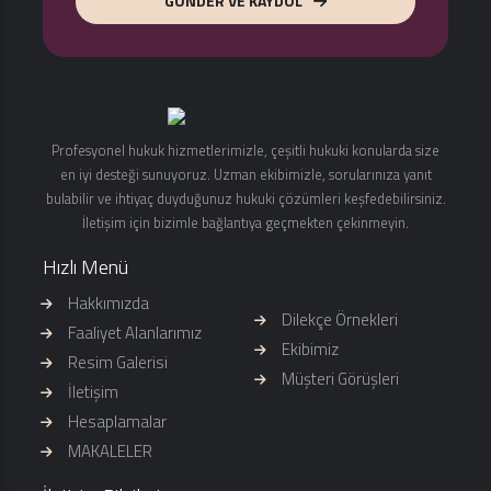
GÖNDER VE KAYDOL
Profesyonel hukuk hizmetlerimizle, çeşitli hukuki konularda size
en iyi desteği sunuyoruz. Uzman ekibimizle, sorularınıza yanıt
bulabilir ve ihtiyaç duyduğunuz hukuki çözümleri keşfedebilirsiniz.
İletişim için bizimle bağlantıya geçmekten çekinmeyin.
Hızlı Menü
Hakkımızda
Dilekçe Örnekleri
Faaliyet Alanlarımız
Ekibimiz
Resim Galerisi
Müşteri Görüşleri
İletişim
Hesaplamalar
MAKALELER